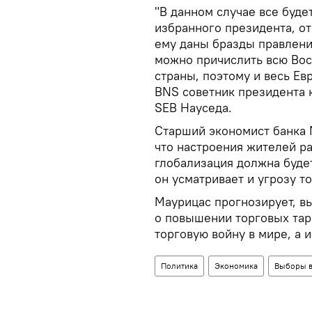
"В данном случае все буде
избранного президента, от 
ему даны бразды правлени
можно причислить всю Вос
страны, поэтому и весь Ев
BNS советник президента 
SEB Науседа.
Старший экономист банка 
что настроения жителей ра
глобализация должна будет
он усматривает и угрозу т
Маурицас прогнозирует, 
о повышении торговых тар
торговую войну в мире, а 
Политика
Экономика
Выборы в