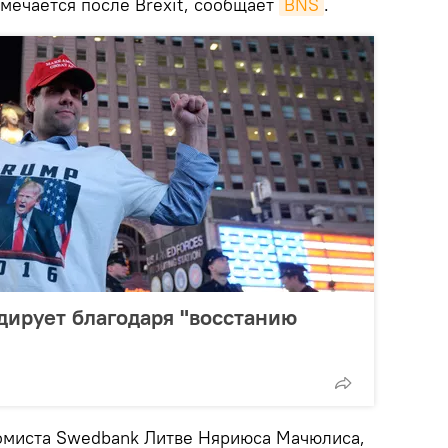
тмечается после Brexit, сообщает
BNS
.
дирует благодаря "восстанию
омиста Swedbank Литве Няриюса Мачюлиса,