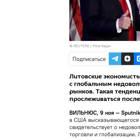
©
REUTERS
/ Mike Segar
Подписаться
Литовские экономист
с глобальным недовол
рынков. Такая тенден
прослеживаться после 
ВИЛЬНЮС, 9 ноя — Sputnik
в США высказывающегося 
свидетельствует о недово
торговли и глобализации. 