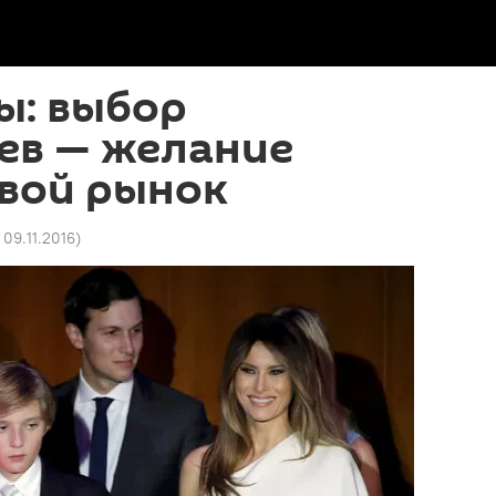
ы: выбор
ев — желание
свой рынок
 09.11.2016
)