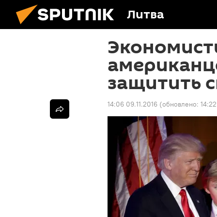
Литва
Экономист
американц
защитить 
14:06 09.11.2016
(обновлено:
14:22