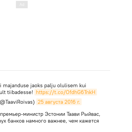
i majanduse jaoks palju olulisem kui
ult tiibadesse!
https://t.co/OfdhG6TnkH
 (@TaaviRoivas)
25 августа 2016 г.
 премьер-министр Эстонии Таави Рыйвас,
вух банков намного важнее, чем кажется