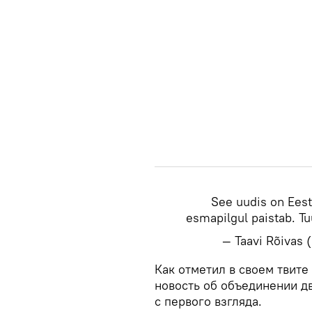
See uudis on Eest
esmapilgul paistab. Tu
— Taavi Rõivas
Как отметил в своем твите
новость об объединении д
с первого взгляда.