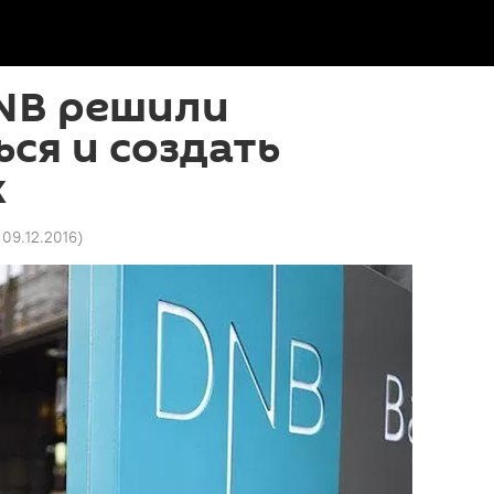
DNB решили
ся и создать
к
7 09.12.2016
)