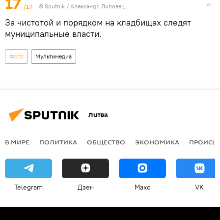
17
/17
© Sputnik / Александр Липовец
За чистотой и порядком на кладбищах следят
муниципальные власти.
Фото
Мультимедиа
Литва
В МИРЕ
ПОЛИТИКА
ОБЩЕСТВО
ЭКОНОМИКА
ПРОИСШ
Telegram
Дзен
Макс
VK