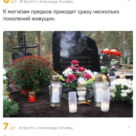
/17
© Sputnik / Александр Липовец
К могилам предков приходят сразу несколько
поколений живущих.
7
/17
© Sputnik / Александр Липовец