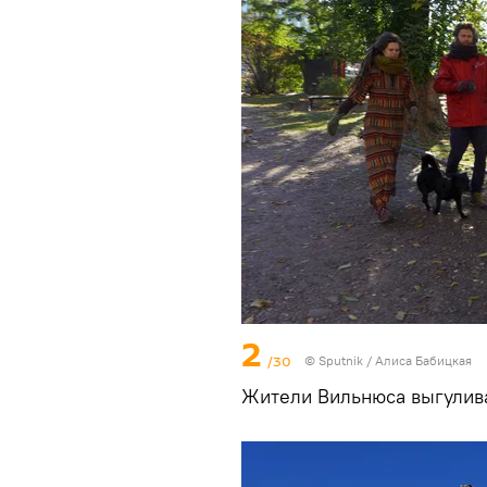
2
/30
© Sputnik / Алиса Бабицкая
Жители Вильнюса выгулива