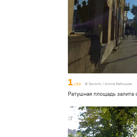
1
/30
© Sputnik / Алиса Бабицкая
Ратушная площадь залита 