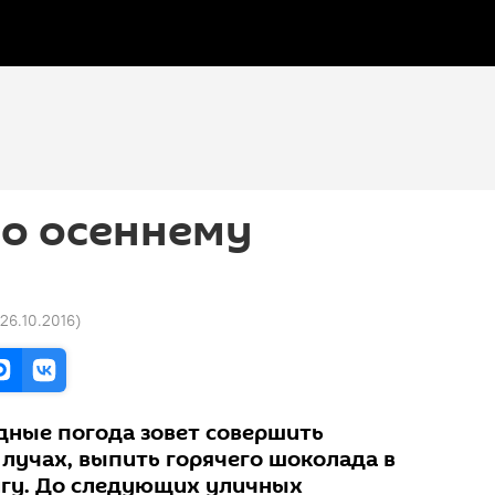
по осеннему
 26.10.2016
)
одные погода зовет совершить
 лучах, выпить горячего шоколада в
игу. До следующих уличных