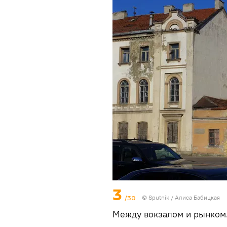
3
/30
© Sputnik / Алиса Бабицкая
Между вокзалом и рынком