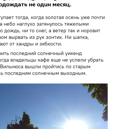
одождать не один месяц.
пает тогда, когда золотая осень уже почти
 а небо наглухо затянулось тяжелыми
о дождь, ни то снег, а ветер так и норовит
м вырвать из рук зонтик. Ни шапка,
ают от хандры и зябкости.
нить последний солнечный уикенд
огда владельцы кафе еще не успели убрать
и Вильнюса вышли пройтись по старым
сь последним солнечным выходным.