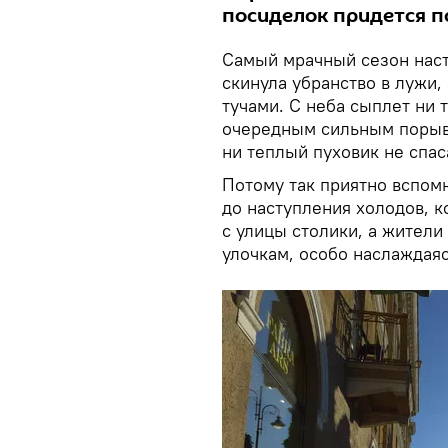
посиделок придется п
Самый мрачный сезон насту
скинула убранство в лужи,
тучами. С неба сыплет ни т
очередным сильным порыво
ни теплый пуховик не спас
Потому так приятно вспом
до наступления холодов, к
с улицы столики, а жител
улочкам, особо наслаждая