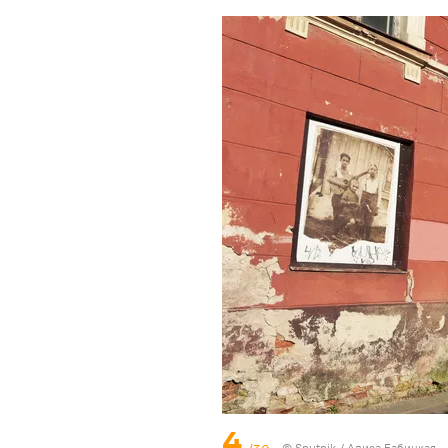
4
© Sputnik / Алиса Бабицкая