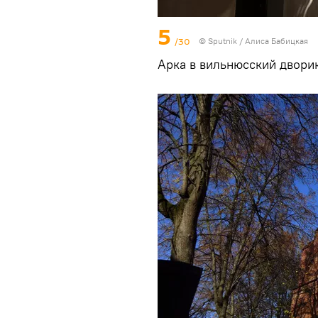
5
/30
© Sputnik / Алиса Бабицкая
Арка в вильнюсский дворик