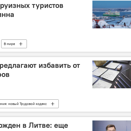
круизных туристов
инна
В мире
предлагают избавить от
ров
ния: новый Трудовой кодекс
ржден в Литве: еще