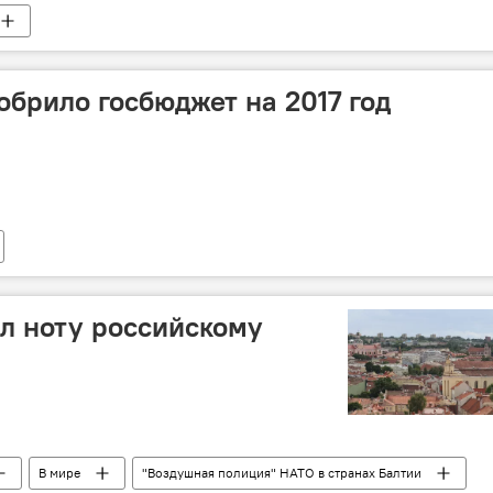
обрило госбюджет на 2017 год
л ноту российскому
В мире
"Воздушная полиция" НАТО в странах Балтии