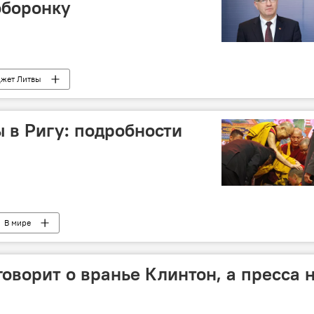
оборонку
жет Литвы
 в Ригу: подробности
В мире
говорит о вранье Клинтон, а пресса 