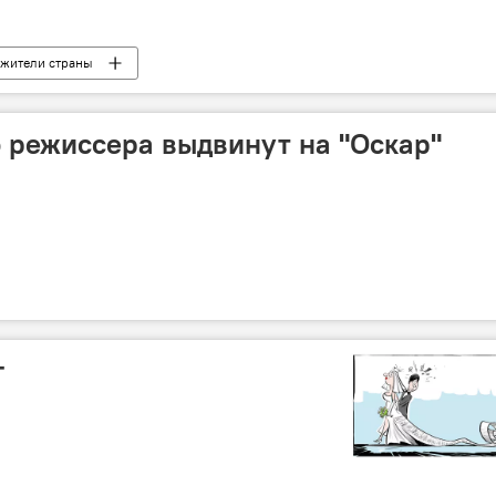
 жители страны
 режиссера выдвинут на "Оскар"
г