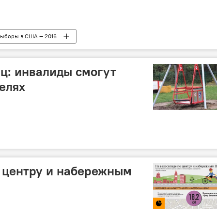
ыборы в США — 2016
санжа
иц: инвалиды смогут
челях
 центру и набережным