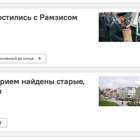
остились с Рамзисом
полненный до конца
рием найдены старые,
ы