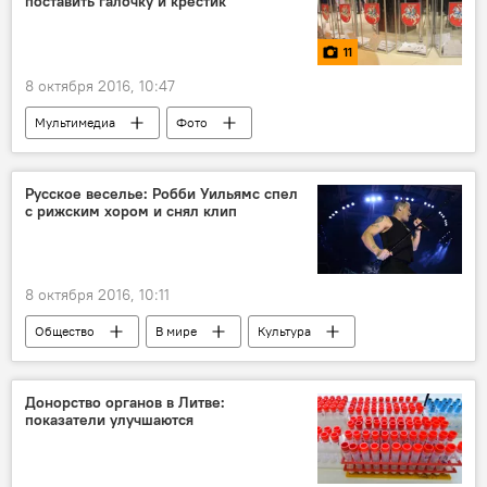
поставить галочку и крестик
11
8 октября 2016, 10:47
Мультимедиа
Фото
Русское веселье: Робби Уильямс спел
с рижским хором и снял клип
8 октября 2016, 10:11
Общество
В мире
Культура
Донорство органов в Литве:
показатели улучшаются