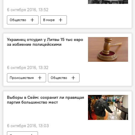
6 октября 2016, 13:52
Общество
В мире
Четверть века без СССР
Наше всё: женщины Литвы
Украинец отсудил у Литвы 15 тыс евро
за избиение полицейскими
6 октября 2016, 13:32
Происшествия
Общество
Выборы в Сейм: сохранит ли правящая
партия большинство мест
6 октября 2016, 13:03