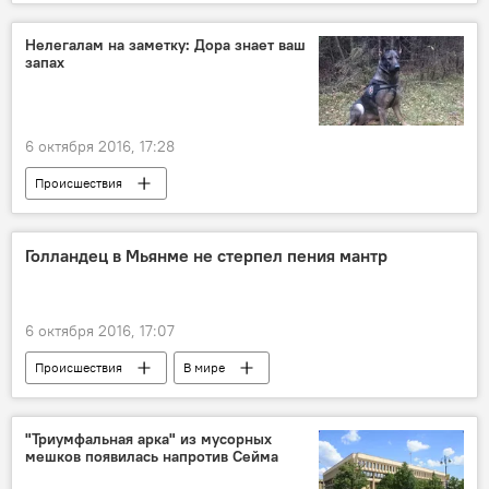
Страна в огне
Нелегалам на заметку: Дора знает ваш
запах
6 октября 2016, 17:28
Происшествия
Белый клык, острый нюх: служебные собаки Литвы
Дела приграничные: Белоруссия
Голландец в Мьянме не стерпел пения мантр
6 октября 2016, 17:07
Происшествия
В мире
"Триумфальная арка" из мусорных
мешков появилась напротив Сейма