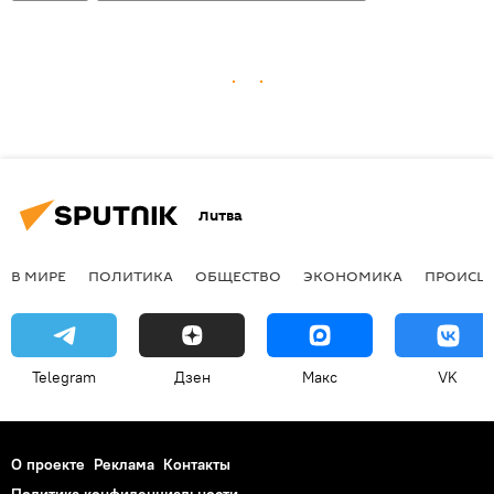
Литва
В МИРЕ
ПОЛИТИКА
ОБЩЕСТВО
ЭКОНОМИКА
ПРОИСШ
Telegram
Дзен
Макс
VK
О проекте
Реклама
Контакты