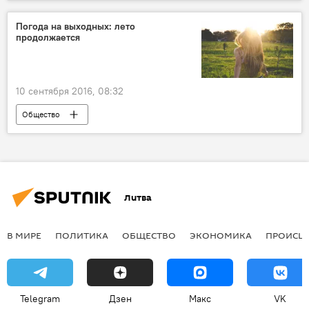
Поваренные книги всех стран, объединяйтесь
Погода на выходных: лето
продолжается
10 сентября 2016, 08:32
Общество
Литва
В МИРЕ
ПОЛИТИКА
ОБЩЕСТВО
ЭКОНОМИКА
ПРОИСШ
Telegram
Дзен
Макс
VK