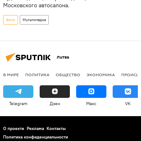
Московского автосалона.
Фото
Мультимедиа
Литва
В МИРЕ
ПОЛИТИКА
ОБЩЕСТВО
ЭКОНОМИКА
ПРОИСШ
Telegram
Дзен
Макс
VK
О проекте
Реклама
Контакты
Политика конфиденциальности