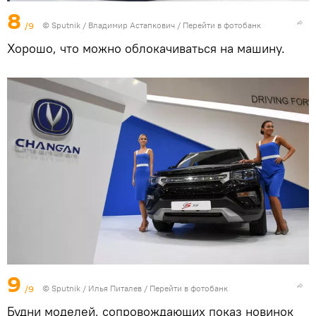
8
/9
© Sputnik / Владимир Астапкович
/
Перейти в фотобанк
Хорошо, что можно облокачиваться на машину.
9
/9
© Sputnik / Илья Питалев
/
Перейти в фотобанк
Будни моделей, сопровождающих показ новинок