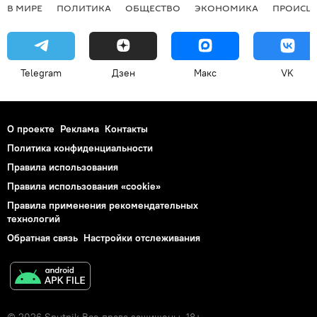
В МИРЕ
ПОЛИТИКА
ОБЩЕСТВО
ЭКОНОМИКА
ПРОИСШ
Telegram
Дзен
Макс
VK
О проекте
Реклама
Контакты
Политика конфиденциальности
Правила использования
Правила использования «cookie»
Правила применения рекомендательных
технологий
Обратная связь
Настройки отслеживания
© 2026 Sputnik Все права защищены. 18+