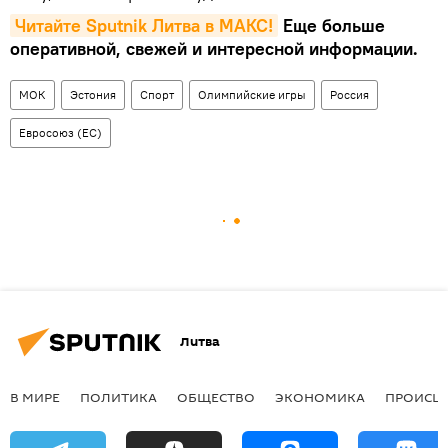
Читайте Sputnik Литва в MAКС!
Еще больше
оперативной, свежей и интересной информации.
МОК
Эстония
Спорт
Олимпийские игры
Россия
Евросоюз (ЕС)
Литва
В МИРЕ
ПОЛИТИКА
ОБЩЕСТВО
ЭКОНОМИКА
ПРОИСШ