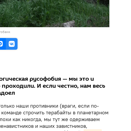
тобанк
логическая русофобия — мы это и
 проходили. И если честно, нам весь
адоел
только наши противники (враги, если по-
о команде строчить терабайты в планетарном
лохи как никогда, мы тут же одерживаем
ненавистников и наших завистников,