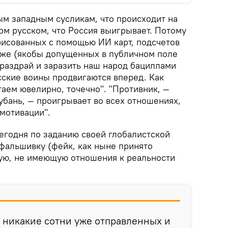
ым западным сусликам, что происходит на
ом русском, что Россия выигрывает. Потому
арисованных с помощью ИИ карт, подсчетов
аже (якобы допущенных в публичном поле
 раздрай и заразить наш народ бациллами
сские воины продвигаются вперед. Как
таем ювелирно, точечно". "Противник, —
убань, — проигрывает во всех отношениях,
мотивации".
егодня по заданию своей глобалистской
фальшивку (фейк, как ныне принято
бую, не имеющую отношения к реальности
 никакие сотни уже отправленных и