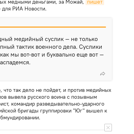
мых медными деньгами, за Можай,
пишет
е для РИА Новости.
дный медийный суслик — не только
упный тактик военного дела. Суслики
как мы вот-вот и буквально еще вот —
распадемся.
что так дело не пойдет, и против медийных
мов вывела русского воина с позывным
рист, командир разведывательно-ударного
ийской бригады группировки "Юг" вышел к
обмундировании.