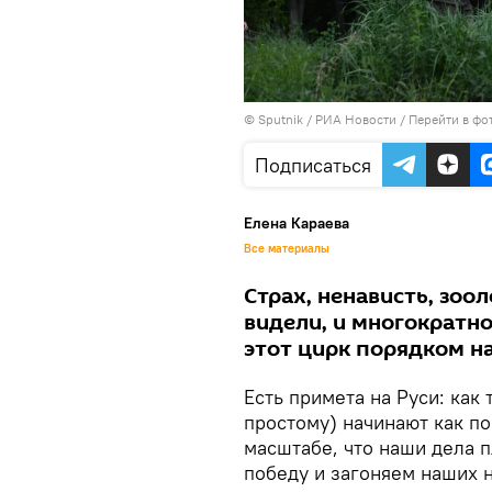
© Sputnik / РИА Новости
/
Перейти в фо
Подписаться
Елена Караева
Все материалы
Страх, ненависть, зоо
видели, и многократно
этот цирк порядком н
Есть примета на Руси: как 
простому) начинают как п
масштабе, что наши дела п
победу и загоняем наших 