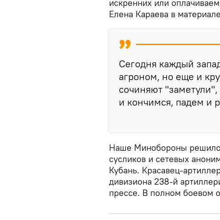
искренних или оплачивае
Елена Караева в материал
Сегодня каждый запа
агроном, но еще и кр
сочиняют "заметули", 
и кончимся, падем и 
Наше Минобороны решило, 
сусликов и сетевых анони
Кубань. Красавец-артилле
дивизиона 238-й артиллер
прессе. В полном боевом 