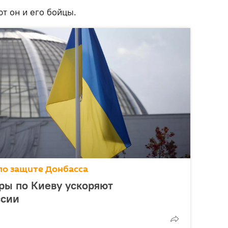
ют он и его бойцы.
по защите Донбасса
ры по Киеву ускоряют
ссии