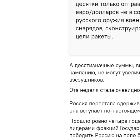
десятки только отпр
евро/долларов не в с
русского оружия воен
снарядов, сконструир
цели ракеты.
А десятизначные суммы, 
кампанию, не могут увели
вэсэушников.
Эта неделя стала очевидн
Россия перестала сдержива
она вступает по-настоящем
Прошло ровно четыре года,
лидерами фракций Государ
победить Россию на поле 