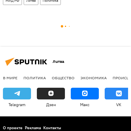
МИД РФ
Литва
Политика
Литва
В МИРЕ
ПОЛИТИКА
ОБЩЕСТВО
ЭКОНОМИКА
ПРОИСШ
Telegram
Дзен
Макс
VK
О проекте
Реклама
Контакты