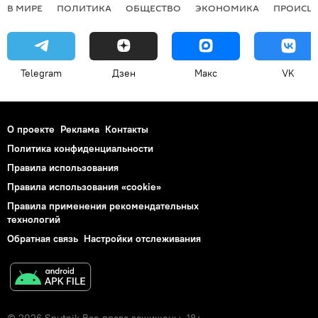
В МИРЕ
ПОЛИТИКА
ОБЩЕСТВО
ЭКОНОМИКА
ПРОИСШ
Telegram
Дзен
Макс
VK
О проекте
Реклама
Контакты
Политика конфиденциальности
Правила использования
Правила использования «cookie»
Правила применения рекомендательных
технологий
Обратная связь
Настройки отслеживания
© 2026 Sputnik Все права защищены. 18+