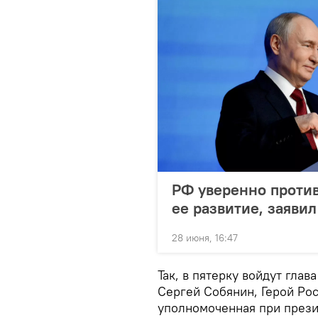
РФ уверенно проти
ее развитие, заяви
28 июня, 16:47
Так, в пятерку войдут гла
Сергей Собянин, Герой Ро
уполномоченная при прези