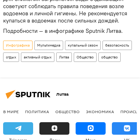
советуют соблюдать правила поведения возле
водоемов и личной гигиены. Не рекомендуется
купаться в водоемах после сильных дождей.
Подробности — в инфографике Sputnik Литва.
Инфографика
Мультимедиа
купальный сезон
безопасность
отдых
активный отдых
Литва
Общество
общество
Литва
В МИРЕ
ПОЛИТИКА
ОБЩЕСТВО
ЭКОНОМИКА
ПРОИСШ