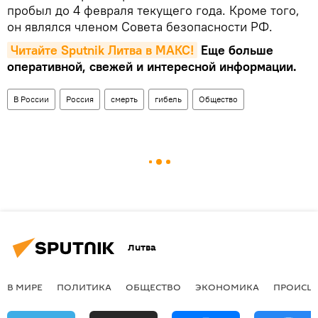
пробыл до 4 февраля текущего года. Кроме того,
он являлся членом Совета безопасности РФ.
Читайте Sputnik Литва в MAКС!
Еще больше
оперативной, свежей и интересной информации.
В России
Россия
смерть
гибель
Общество
Литва
В МИРЕ
ПОЛИТИКА
ОБЩЕСТВО
ЭКОНОМИКА
ПРОИСШ