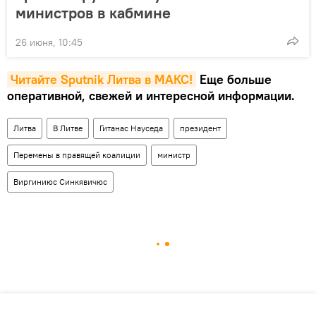
министров в кабмине
26 июня, 10:45
Читайте Sputnik Литва в MAКС!
Еще больше
оперативной, свежей и интересной информации.
Литва
В Литве
Гитанас Науседа
президент
Перемены в правящей коалиции
министр
Виргиниюс Синкявичюс