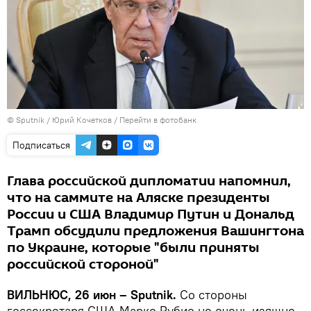
© Sputnik / Юрий Кочетков
/
Перейти в фотобанк
Подписаться
Глава российской дипломатии напомнил,
что на саммите на Аляске президенты
России и США Владимир Путин и Дональд
Трамп обсудили предложения Вашингтона
по Украине, которые "были приняты
российской стороной"
ВИЛЬНЮС, 26 июн – Sputnik.
Со стороны
госсекретаря США Марко Рубио не очень изящно