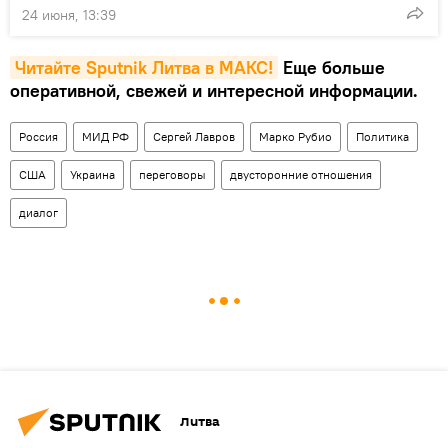
24 июня, 13:39
Читайте Sputnik Литва в MAКС!
Еще больше
оперативной, свежей и интересной информации.
Россия
МИД РФ
Сергей Лавров
Марко Рубио
Политика
США
Украина
переговоры
двусторонние отношения
диалог
Литва