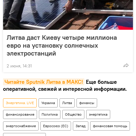
Литва даст Киеву четыре миллиона
евро на установку солнечных
электростанций
2 июня, 14:31
Читайте Sputnik Литва в MAКС!
Еще больше
оперативной, свежей и интересной информации.
Энергетика. LIVE
Украина
Литва
финансы
финансирование
Политика
Общество
энергетика
энергоснабжение
Евросоюз (ЕС)
Запад
финансовая помощь