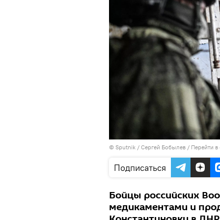
© Sputnik / Сергей Бобылев
/
Перейти в
Подписаться
Бойцы российских Во
медикаментами и про
Константиновки в ДНР