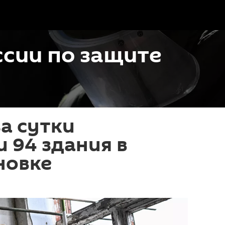
сии по защите
за сутки
 94 здания в
новке