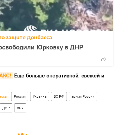
по защите Донбасса
 освободили Юрковку в ДНР
MAКС!
Еще больше оперативной, свежей и
асса
Россия
Украина
ВС РФ
армия России
ДНР
ВСУ