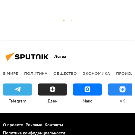
Литва
В МИРЕ
ПОЛИТИКА
ОБЩЕСТВО
ЭКОНОМИКА
ПРОИСШ
Telegram
Дзен
Макс
VK
О проекте
Реклама
Контакты
Политика конфиденциальности