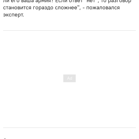
ли его ваша армия? Если ответ "нет", то разговор
становится гораздо сложнее", - пожаловался
эксперт.