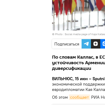
© Photo : Social media page of Kaja Kallas
Подписаться
По словам Каллас, в Е
устойчивость Армении
диверсификации
ВИЛЬНЮС, 15 июн – Sputni
экономической поддержки 
евродипломатии Кая Калла
Об этом
сообщает
РИА Но