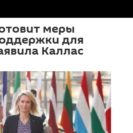
готовит меры
поддержки для
аявила Каллас