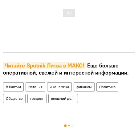
Читайте Sputnik Литва в MAКС!
Еще больше
оперативной, свежей и интересной информации.
В Балтии
Эстония
Экономика
финансы
Политика
Общество
госдолг
внешний долг