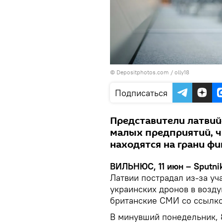
© Depositphotos.com /
olly18
Подписаться
Представители латвий
малых предприятий, чь
находятся на грани ф
ВИЛЬНЮС, 11 июн – Sputni
Латвии пострадал из-за у
украинских дронов в возд
британские СМИ со ссылко
В минувший понедельник, 