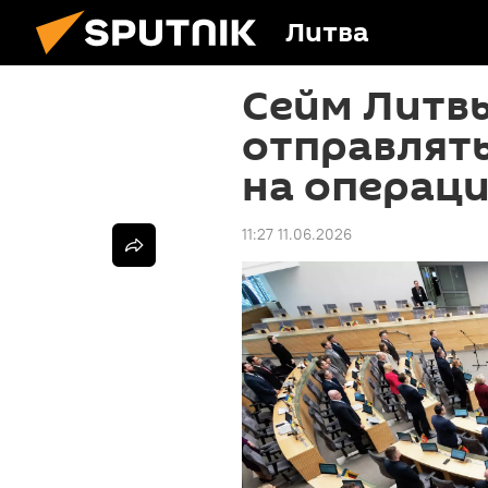
Литва
Сейм Литв
отправлят
на операци
11:27 11.06.2026