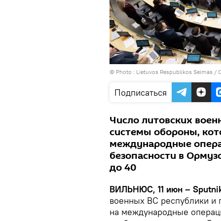
© Photo :
Lietuvos Respublikos Seimas / 
Подписаться
Число литовских воен
системы обороны, кот
международные опера
безопасности в Ормуз
до 40
ВИЛЬНЮС, 11 июн – Sputni
военных ВС республики и 
на международные операц