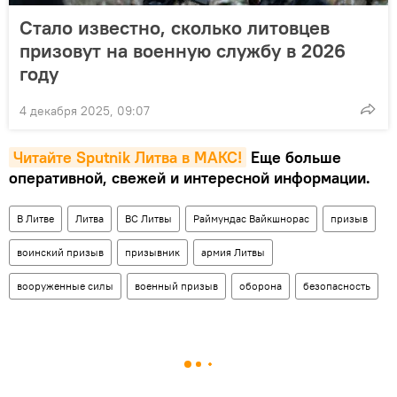
Стало известно, сколько литовцев
призовут на военную службу в 2026
году
4 декабря 2025, 09:07
Читайте Sputnik Литва в MAКС!
Еще больше
оперативной, свежей и интересной информации.
В Литве
Литва
ВС Литвы
Раймундас Вайкшнорас
призыв
воинский призыв
призывник
армия Литвы
вооруженные силы
военный призыв
оборона
безопасность