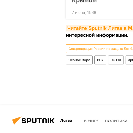
7 июня, 11:38
Читайте Sputnik Литва в 
интересной информации.
Спецоперация России по защите Донб
Черное море
ВСУ
ВС РФ
ар
Литва
В МИРЕ
ПОЛИТИКА