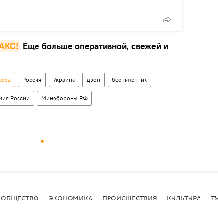
MAКС!
Еще больше оперативной, свежей и
асса
Россия
Украина
дрон
беспилотник
мия России
Минобороны РФ
ОБЩЕСТВО
ЭКОНОМИКА
ПРОИСШЕСТВИЯ
КУЛЬТУРА
Т