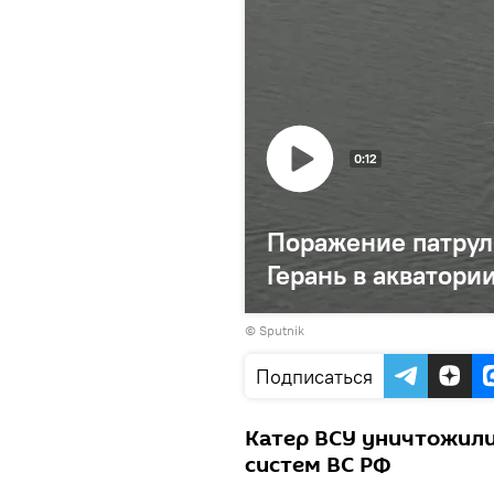
0:12
Поражение патрул
Герань в акватори
© Sputnik
Подписаться
Катер ВСУ уничтожили
систем ВС РФ