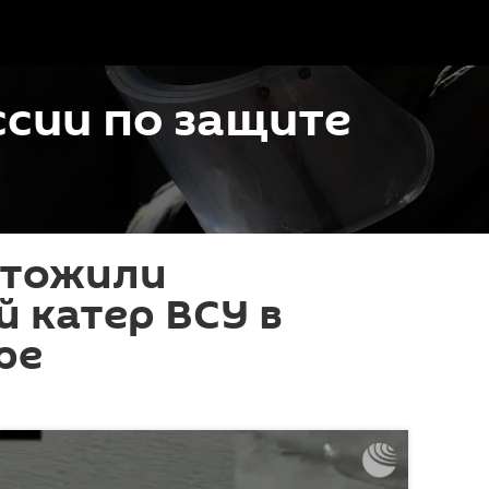
сии по защите
чтожили
 катер ВСУ в
ре