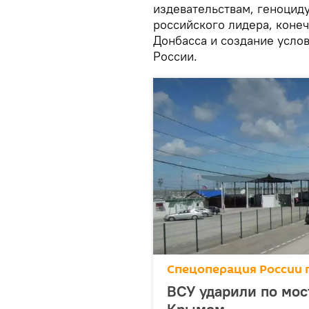
издевательствам, геноцид
российского лидера, коне
Донбасса и создание усло
России.
Спецоперация России 
ВСУ ударили по мос
Крымом