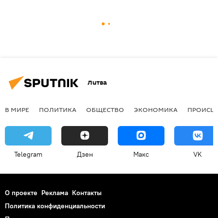
Литва
В МИРЕ
ПОЛИТИКА
ОБЩЕСТВО
ЭКОНОМИКА
ПРОИСШ
Telegram
Дзен
Макс
VK
О проекте
Реклама
Контакты
Политика конфиденциальности