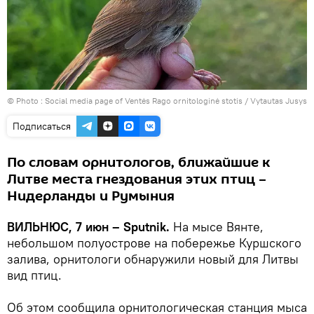
© Photo : Social media page of Ventės Rago ornitologinė stotis / Vytautas Jusys
Подписаться
По словам орнитологов, ближайшие к
Литве места гнездования этих птиц –
Нидерланды и Румыния
ВИЛЬНЮС, 7 июн – Sputnik.
На мысе Вянте,
небольшом полуострове на побережье Куршского
залива, орнитологи обнаружили новый для Литвы
вид птиц.
Об этом сообщила орнитологическая станция мыса