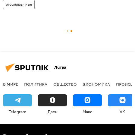
русскоязычные
Литва
В МИРЕ
ПОЛИТИКА
ОБЩЕСТВО
ЭКОНОМИКА
ПРОИСШ
Telegram
Дзен
Макс
VK