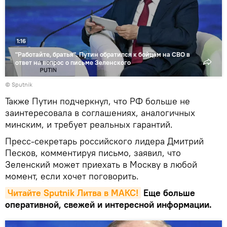
видео
1:16
"Работайте, братья". Путин обратился к бойцам на СВО в
ответ на вопрос о письме Зеленского
© Sputnik
Также Путин подчеркнул, что РФ больше не
заинтересовала в соглашениях, аналогичных
минским, и требует реальных гарантий.
Пресс-секретарь российского лидера Дмитрий
Песков, комментируя письмо, заявил, что
Зеленский может приехать в Москву в любой
момент, если хочет поговорить.
Читайте Sputnik Литва в MAКС!
Еще больше
оперативной, свежей и интересной информации.