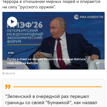
террора в отношении мирных людей и опирается
на силу "русского оружия".
Воспроизвести
видео
0:39
Путин в ответ на письмо Зеленского: не надо бояться,
надо идти на выборы
© Sputnik
"Зеленский в очередной раз перешел
границы со своей "бумажкой", как назвал