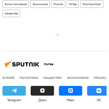
Антон Алиханов
Экономика
Россия
Литва
Минпромторг
лекарства
Литва
В МИРЕ
ПОЛИТИКА
ОБЩЕСТВО
ЭКОНОМИКА
ПРОИСШ
Telegram
Дзен
Макс
VK