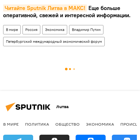
Читайте Sputnik Литва в MAКС!
Еще больше
оперативной, свежей и интересной информации.
В мире
Россия
Экономика
Владимир Путин
Петербургский международный экономический форум
Литва
В МИРЕ
ПОЛИТИКА
ОБЩЕСТВО
ЭКОНОМИКА
ПРОИСШ