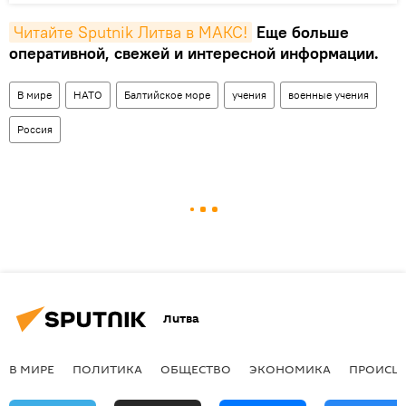
Читайте Sputnik Литва в MAКС!
Еще больше
оперативной, свежей и интересной информации.
В мире
НАТО
Балтийское море
учения
военные учения
Россия
Литва
В МИРЕ
ПОЛИТИКА
ОБЩЕСТВО
ЭКОНОМИКА
ПРОИСШ