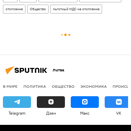
отопление
Общество
льготный НДС на отопление
Литва
В МИРЕ
ПОЛИТИКА
ОБЩЕСТВО
ЭКОНОМИКА
ПРОИСШ
Telegram
Дзен
Макс
VK