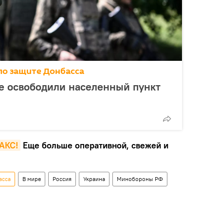
по защите Донбасса
е освободили населенный пункт
MAКС!
Еще больше оперативной, свежей и
асса
В мире
Россия
Украина
Минобороны РФ