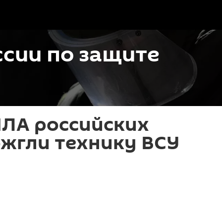
сии по защите
ПЛА российских
ожгли технику ВСУ