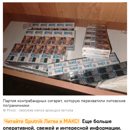
Партия контрабандных сигарет, которую перехватили литовские
пограничники
© Photo :
Valstybės sienos apsaugos tarnyba
Читайте Sputnik Литва в MAКС!
Еще больше
оперативной, свежей и интересной информации.