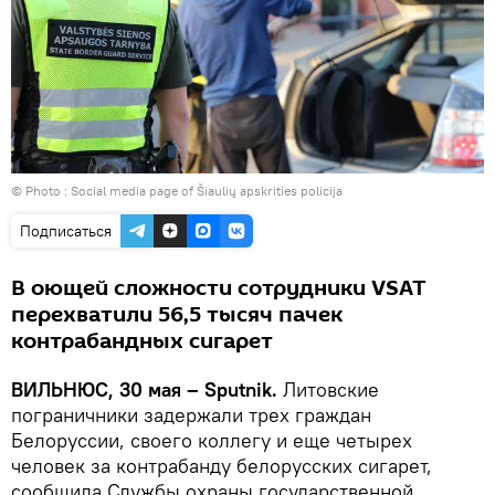
© Photo : Social media page of Šiaulių apskrities policija
Подписаться
В оющей сложности сотрудники VSAT
перехватили 56,5 тысяч пачек
контрабандных сигарет
ВИЛЬНЮС, 30 мая – Sputnik.
Литовские
пограничники задержали трех граждан
Белоруссии, своего коллегу и еще четырех
человек за контрабанду белорусских сигарет,
сообщила Службы охраны государственной