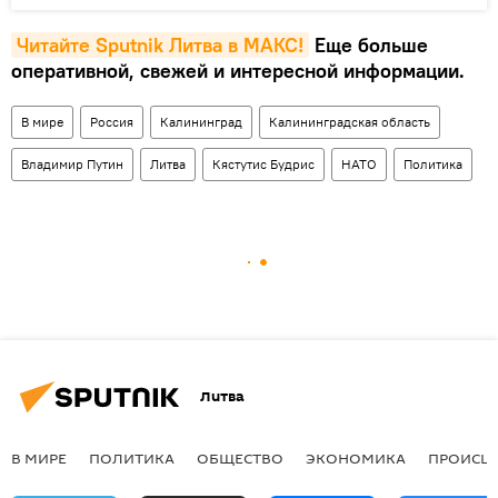
Читайте Sputnik Литва в MAКС!
Еще больше
оперативной, свежей и интересной информации.
В мире
Россия
Калининград
Калининградская область
Владимир Путин
Литва
Кястутис Будрис
НАТО
Политика
Литва
В МИРЕ
ПОЛИТИКА
ОБЩЕСТВО
ЭКОНОМИКА
ПРОИСШ