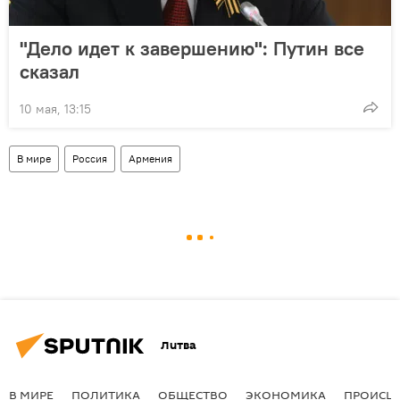
"Дело идет к завершению": Путин все
сказал
10 мая, 13:15
В мире
Россия
Армения
Литва
В МИРЕ
ПОЛИТИКА
ОБЩЕСТВО
ЭКОНОМИКА
ПРОИСШ