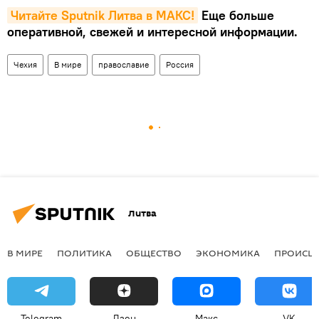
Читайте Sputnik Литва в MAКС!
Еще больше
оперативной, свежей и интересной информации.
Чехия
В мире
православие
Россия
Литва
В МИРЕ
ПОЛИТИКА
ОБЩЕСТВО
ЭКОНОМИКА
ПРОИСШ
Telegram
Дзен
Макс
VK