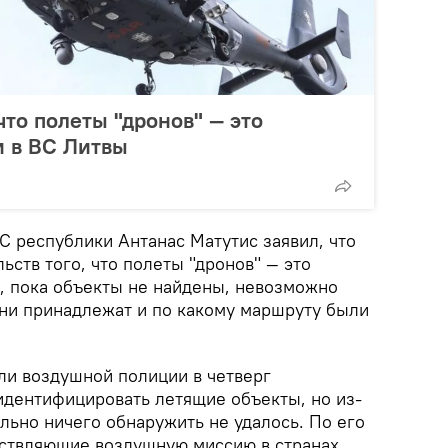
что полеты "дронов" — это
и в ВС Литвы
 республики Антанас Матутис заявил, что
ьств того, что полеты "дронов" — это
м, пока объекты не найдены, невозможно
они принадлежат и по какому маршруту были
ли воздушной полиции в четверг
идентифицировать летящие объекты, но из-
льно ничего обнаружить не удалось. По его
ствляющие воздушную миссию в странах