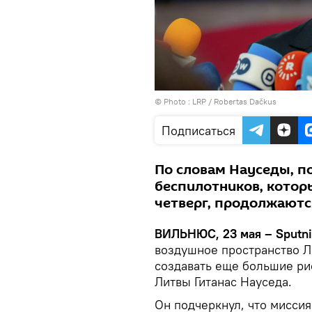
© Photo :
LRP / Robertas Dačkus
Подписаться
По словам Науседы, п
беспилотников, которы
четверг, продолжаютс
ВИЛЬНЮС, 23 мая – Sputn
воздушное пространство Ли
создавать еще большие ри
Литвы Гитанас Науседа.
Он подчеркнул, что мисси