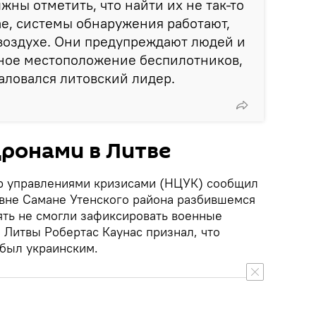
жны отметить, что найти их не так-то
ае, системы обнаружения работают,
 воздухе. Они предупреждают людей и
чное местоположение беспилотников,
жаловался литовский лидер.
ронами в Литве
р управлениями кризисами (НЦУК) сообщил
евне Самане Утенского района разбившемся
ять не смогли зафиксировать военные
 Литвы Робертас Каунас признал, что
был украинским.