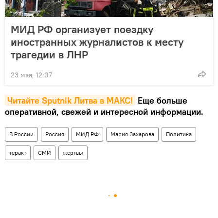
МИД РФ организует поездку
иностранных журналистов к месту
трагедии в ЛНР
23 мая, 12:07
Читайте Sputnik Литва в MAКС!
Еще больше
оперативной, свежей и интересной информации.
В России
Россия
МИД РФ
Мария Захарова
Политика
теракт
СМИ
жертвы