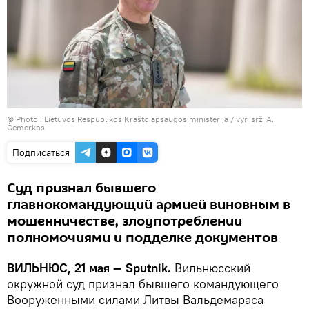
© Photo :
Lietuvos Respublikos Krašto apsaugos ministerija / vyr. srž. A.
Čemerkos
Подписаться
Суд признал бывшего
главнокомандующий армией виновным в
мошенничестве, злоупотреблении
полномочиями и подделке документов
ВИЛЬНЮС, 21 мая — Sputnik.
Вильнюсский
окружной суд признал бывшего командующего
Вооруженными силами Литвы Вальдемараса