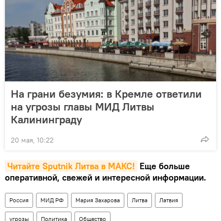
На грани безумия: в Кремле ответили
на угрозы главы МИД Литвы
Калининграду
20 мая, 10:22
Читайте Sputnik Литва в MAКС!
Еще больше
оперативной, свежей и интересной информации.
Россия
МИД РФ
Мария Захарова
Литва
Латвия
угрозы
Политика
Общество