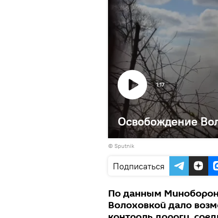
1:17
Освобождение Вол
© Sputnik
Подписаться
По данным Минобороны
Волоховкой дало возм
контроль дорогу, сое