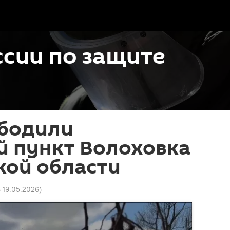
сии по защите
ободили
й пункт Волоховка
кой области
6 19.05.2026
)