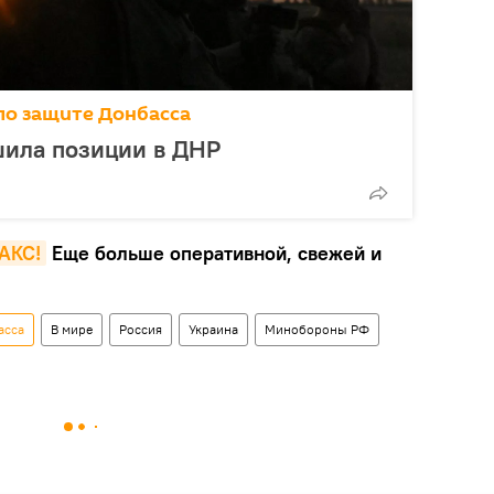
по защите Донбасса
шила позиции в ДНР
MAКС!
Еще больше оперативной, свежей и
асса
В мире
Россия
Украина
Минобороны РФ