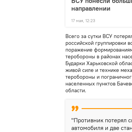
ВСУ понесли больш
направлении
17 мая, 12:23
Всего за сутки ВСУ потеря
российской группировки во
поражение формированиям
теробороны в районах нас
Бударки Харьковской обла
живой силе и технике мех
теробороны и пограничног
населенных пунктов Бачев
области.
"Противник потерял 
автомобиля и две ста