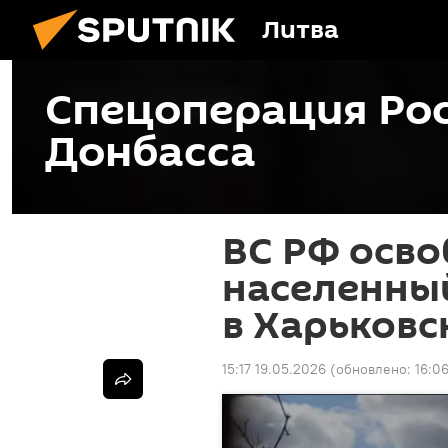
Литва
Спецоперация Рос
Донбасса
ВС РФ осв
населенны
в Харьковс
15:17 19.05.2026
(обновлено:
16:0