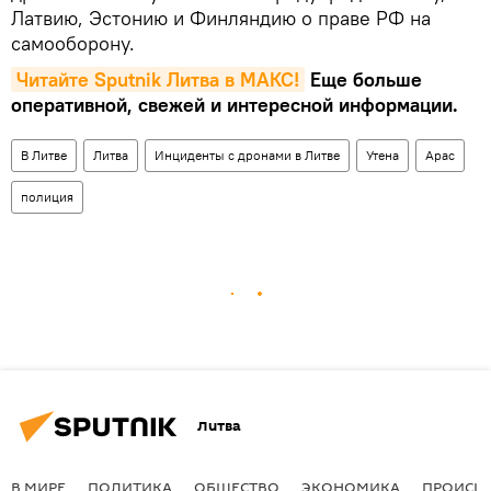
Латвию, Эстонию и Финляндию о праве РФ на
самооборону.
Читайте Sputnik Литва в MAКС!
Еще больше
оперативной, свежей и интересной информации.
В Литве
Литва
Инциденты с дронами в Литве
Утена
Арас
полиция
Литва
В МИРЕ
ПОЛИТИКА
ОБЩЕСТВО
ЭКОНОМИКА
ПРОИСШ