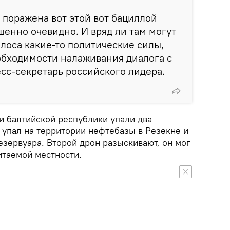
 поражена вот этой вот бациллой
шенно очевидно. И вряд ли там могут
олоса какие-то политические силы,
обходимости налаживания диалога с
есс-секретарь российского лидера.
и балтийской республики упали два
 упал на территории нефтебазы в Резекне и
езервуара. Второй дрон разыскивают, он мог
итаемой местности.