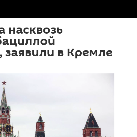
а насквозь
бациллой
 заявили в Кремле