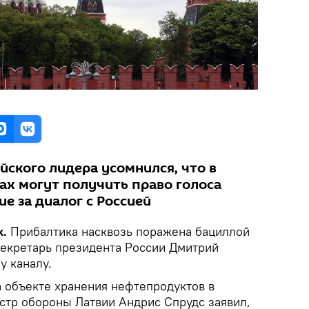
йского лидера усомнился, что в
ах могут получить право голоса
е за диалог с Россией
k.
Прибалтика насквозь поражена бациллой
секретарь президента России Дмитрий
у каналу.
а объекте хранения нефтепродуктов в
стр обороны Латвии Андрис Спрудс заявил,